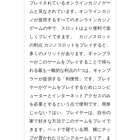
プレイされているオンラインカジノゲー
ムと見なされています。オンラインカジ
ノが提供するすべてのオンラインカジノ
ゲームの中で、スロットはより便利で楽
しくプレイできます。 カジノスロット
の利点 カジノスロットをプレイすると、
多くのメリットがあります。ギャンブラ
ーがこのゲームをプレイすることで得ら
れる最も一般的な利点の1つは、ギャンブ
ラーが提供する「利便性」です。プレイ
ヤーがゲームをプレイするためにコンピ
ューターとインターネットアクセスのみ
を必要とするという点で便利です。簡単
じゃない？はい。プレイヤーは、自分の
家で好きな方法でこのゲームをプレイで
きます。ベッドで寝ている間、横にチッ
プが置かれたリビングルームエリア、ま