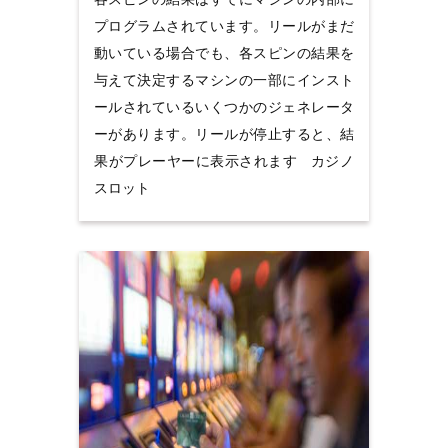
プログラムされています。リールがまだ
動いている場合でも、各スピンの結果を
与えて決定するマシンの一部にインスト
ールされているいくつかのジェネレータ
ーがあります。リールが停止すると、結
果がプレーヤーに表示されます カジノ
スロット