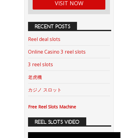
VISIT NOW
RECENT POSTS
Reel deal slots
Online Casino 3 reel slots
3 reel slots
老虎機
カジノ スロット
Free Reel Slots Machine
REEL SLOTS VIDEO