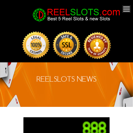
REELSLOTS NEWS