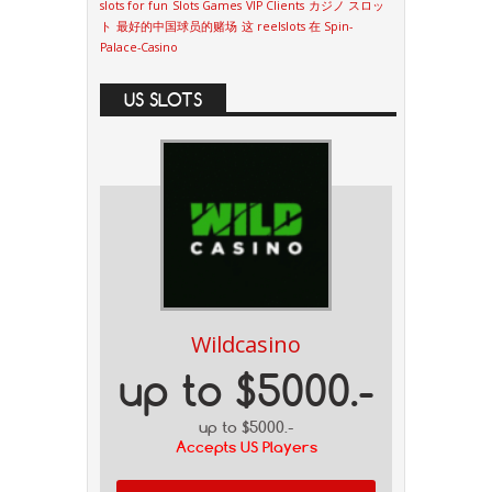
slots for fun
Slots Games
VIP Clients
カジノ スロッ
ト
最好的中国球员的赌场
这 reelslots 在 Spin-
Palace-Casino
US SLOTS
Wildcasino
up to $5000.-
up to $5000.-
Accepts US Players