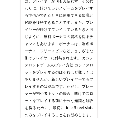
は、プレイヤーが何も支払わず、その代
わりに、賭けでカジノゲームをプレイす
る準備ができたときに使用できる知識と
経験を獲得できることです。また、プレ
イヤーが賭けてプレイしているときと同
じように、無料ボーナスの資格を得るチ
ャンスもあります。ボーナスは、署名ボ
ーナス、フリースピンなど、さまざまな
形でプレイヤーに付与されます。 カジノ
スロットゲームのプレイ方法 カジノスロ
ットをプレイするのはそれほど難しくは
ありませんが、新しいプレイヤーでもプ
レイするのは簡単です。ただし、プレー
ヤーが初心者キットの場合、賭けでスロ
ットをプレイする前に十分な知識と経験
を得るために、最初に free 5 reel slots
のみをプレイすることをお勧めします。