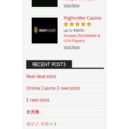
Visit Now
Highroller Casino
up to $8000.-
Accepts Worldwide &
USA Players
Visit Now
RECENT POSTS
Reel deal slots
Online Casino 3 reel slots
3 reel slots
老虎機
カジノ スロット