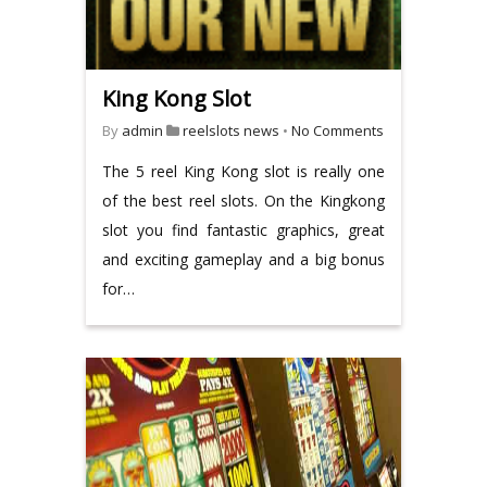
King Kong Slot
By
admin
reelslots news
•
No Comments
The 5 reel King Kong slot is really one
of the best reel slots. On the Kingkong
slot you find fantastic graphics, great
and exciting gameplay and a big bonus
for…