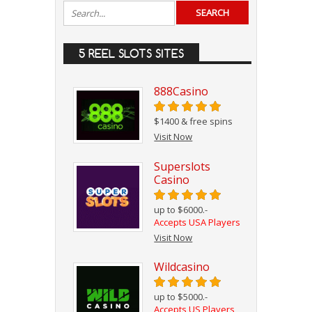
5 REEL SLOTS SITES
888Casino
$1400 & free spins
Visit Now
Superslots
Casino
up to $6000.-
Accepts USA Players
Visit Now
Wildcasino
up to $5000.-
Accepts US Players