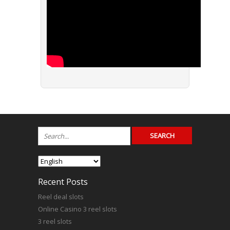
Recent Posts
Reel deal slots
Online Casino 3 reel slots
3 reel slots