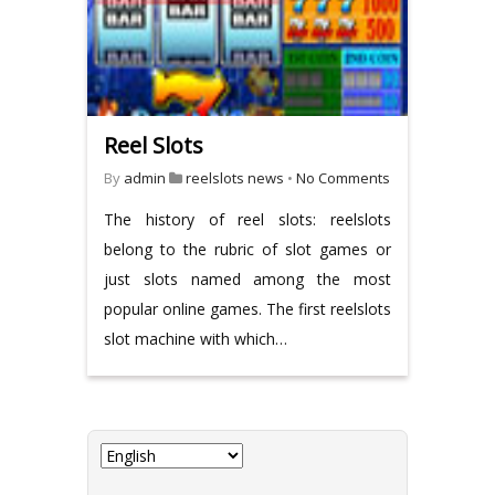
Reel Slots
By
admin
reelslots news
•
No Comments
The history of reel slots: reelslots
belong to the rubric of slot games or
just slots named among the most
popular online games. The first reelslots
slot machine with which…