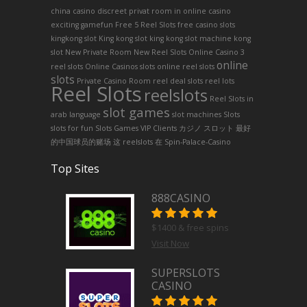
china casino
discreet privat room in online casino
exciting gamefun
Free 5 Reel Slots
free casino slots
kingkong slot
King kong slot
king kong slot machine
kong
slot
New Private Room
New Reel Slots
Online Casino 3
online
reel slots
Online Casinos slots
online reel slots
slots
Private Casino Room
reel deal slots
reel lots
Reel Slots
reelslots
Reel Slots in
slot games
arab language
slot machines
Slots
slots for fun
Slots Games
VIP Clients
カジノ スロット
最好
的中国球员的赌场
这 reelslots 在 Spin-Palace-Casino
Top Sites
888CASINO
$1400 & free spins
Visit Now
SUPERSLOTS
CASINO