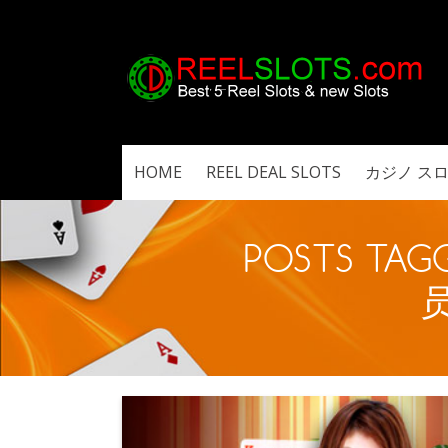
HOME
REEL DEAL SLOTS
カジノ ス
POSTS TA