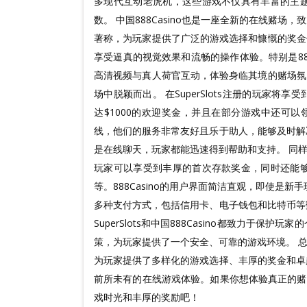
多现代互动老虎机，这些游戏不仅具有丰富的主
数。 中国888Casino也是一座全新的在线赌
著称，为玩家提供了广泛的游戏选择和慷慨的奖金优
享受逼真的视觉效果和流畅的操作体验。特别是888
高清视频与真人荷官互动，体验身临其境的赌场氛围
场中脱颖而出。 在SuperSlots注册的玩家
达$1000的欢迎奖金，并且在部分游戏中还可以领取
线，他们的服务非常友好且乐于助人，能够及时解
是在线聊天，玩家都能迅速得到帮助和支持。 同样，
玩家可以享受到丰厚的首次存款奖金，同时还能
等。888Casino的用户界面简洁直观，即使是
多种支付方式，包括信用卡、电子钱包和比特币等
SuperSlots和中国888Casino都致力
策，为玩家提供了一个安全、可靠的游戏环境。 总的来说
为玩家提供了多样化的游戏选择、丰厚的奖金和卓
前所未有的在线游戏体验。如果你想体验真正的赌场乐趣
戏时光和丰厚的奖励吧！