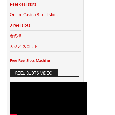
Reel deal slots
Online Casino 3 reel slots
3 reel slots
老虎機
カジノ スロット
Free Reel Slots Machine
REEL SLOTS VIDEO