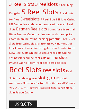
3 Reel Slots
3 reelslots
5 reel King
5 Reel Slots
Kong slot
5 reel slots
5-reelslots
for free
7 Reel Slots
888-Live-Casino
888Casino live
arab casino
arab casinos
Arab Reel
Batman Reelslots
Slots
bonus for a free trial
Bästa Svenska Casinon
china casino
discreet privat
room in online casino
exciting gamefun
Free 5 Reel
Slots
free casino slots
kingkong slot
King kong slot
king kong slot machine
kong slot
New Private Room
New Reel Slots
Online Casino 3 reel slots
Online
online slots
Casinos slots
online reel slots
Private Casino Room
reel deal slots
reel lots
Reel Slots
reelslots
Reel
slot games
Slots in arab language
slot
machines
Slots
slots for fun
Slots Games
VIP Clients
カジノ スロット
最好的中国球员的赌场
这 reelslots 在
Spin-Palace-Casino
US SLOTS