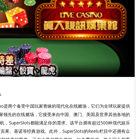
s
8Casino是两个备受中国玩家青睐的现代化在线赌场，它们为全球玩家提供
s是一家领先的在线赌场，它接受来自中国、澳门、美国及世界其他各地的
SuperSlots都能满足你的需求。该平台拥有超过500种现代娱乐
基诺等经典游戏。此外，SuperSlots的Reels栏目中还拥有众