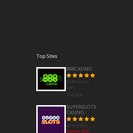
Top Sites
888CASINO
$1400 & free
spins
Visit Now
SUPERSLOTS
CASINO
up to $6000.-
Accepts USA