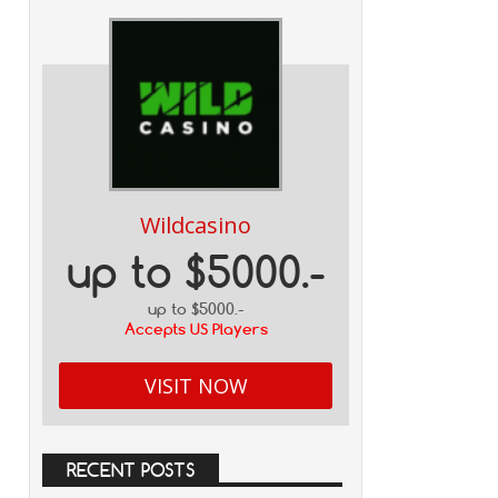
Wildcasino
up to $5000.-
up to $5000.-
Accepts US Players
VISIT NOW
RECENT POSTS